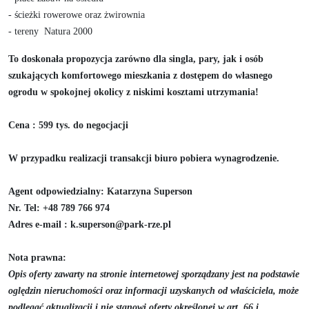
- ścieżki rowerowe oraz żwirownia
- tereny Natura 2000
To doskonała propozycja zarówno dla singla, pary, jak i osób
szukających komfortowego mieszkania z dostępem do własnego
ogrodu w spokojnej okolicy z niskimi kosztami utrzymania!
Cena : 599 tys. do negocjacji
W przypadku realizacji transakcji biuro pobiera wynagrodzenie.
Agent odpowiedzialny:
Katarzyna Superson
Nr. Tel
: +48 789 766 974
Adres e-mail
: k.superson@park-rze.pl
Nota prawna:
Opis oferty zawarty na stronie internetowej sporządzany jest na podstawie
oględzin nieruchomości oraz informacji uzyskanych od właściciela, może
podlegać aktualizacji i nie stanowi oferty określonej w art. 66 i