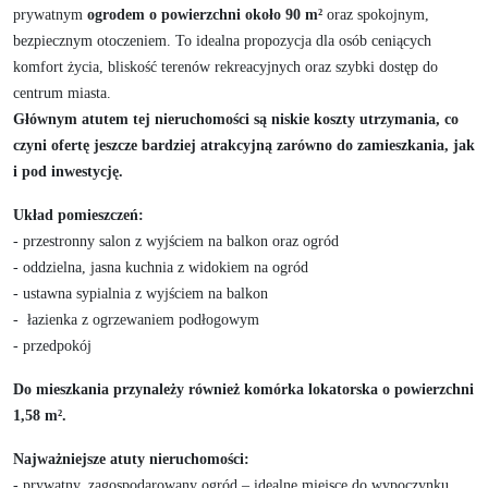
prywatnym
ogrodem o powierzchni około 90 m²
oraz spokojnym,
bezpiecznym otoczeniem. To idealna propozycja dla osób ceniących
komfort życia, bliskość terenów rekreacyjnych oraz szybki dostęp do
centrum miasta.
Głównym atutem tej nieruchomości są niskie koszty utrzymania, co
czyni ofertę jeszcze bardziej atrakcyjną zarówno do zamieszkania, jak
i pod inwestycję.
Układ pomieszczeń:
- przestronny salon z wyjściem na balkon oraz ogród
- oddzielna, jasna kuchnia z widokiem na ogród
- ustawna sypialnia z wyjściem na balkon
- łazienka z ogrzewaniem podłogowym
- przedpokój
Do mieszkania przynależy również komórka lokatorska o powierzchni
1,58 m².
Najważniejsze atuty nieruchomości:
- prywatny, zagospodarowany ogród – idealne miejsce do wypoczynku,