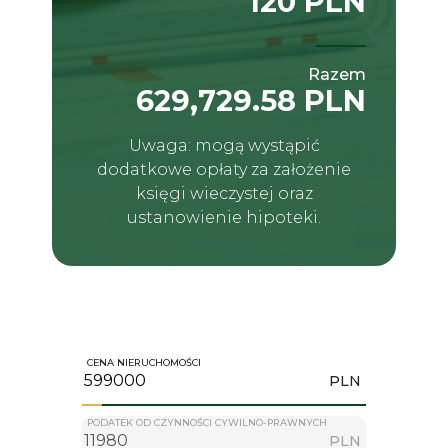
120 PLN
Razem
629,729.58 PLN
Uwaga: mogą wystąpić
dodatkowe opłaty za założenie
księgi wieczystej oraz
ustanowienie hipoteki.
CENA NIERUCHOMOŚCI
PLN
PODATEK OD CZYNNOŚCI CYWILNO-PRAWNYCH
PLN