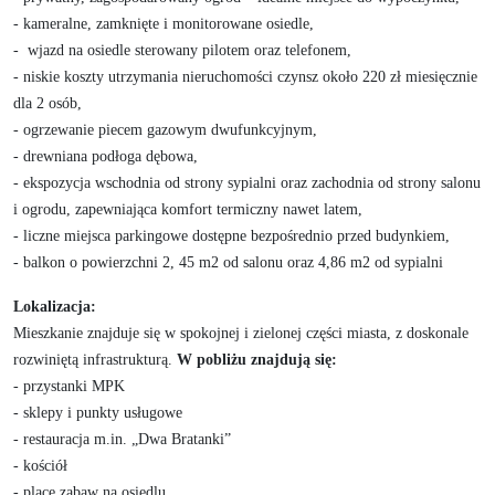
- kameralne, zamknięte i monitorowane osiedle,
- wjazd na osiedle sterowany pilotem oraz telefonem,
- niskie koszty utrzymania nieruchomości czynsz około 220 zł miesięcznie
dla 2 osób,
- ogrzewanie piecem gazowym dwufunkcyjnym,
- drewniana podłoga dębowa,
- ekspozycja wschodnia od strony sypialni oraz zachodnia od strony salonu
i ogrodu, zapewniająca komfort termiczny nawet latem,
- liczne miejsca parkingowe dostępne bezpośrednio przed budynkiem,
- balkon o powierzchni 2, 45 m2 od salonu oraz 4,86 m2 od sypialni
Lokalizacja:
Mieszkanie znajduje się w spokojnej i zielonej części miasta, z doskonale
rozwiniętą infrastrukturą.
W pobliżu znajdują się:
- przystanki MPK
- sklepy i punkty usługowe
- restauracja m.in. „Dwa Bratanki”
- kościół
- place zabaw na osiedlu