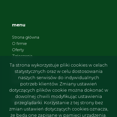
menu
Strona główna
O firmie
Oferty
Zgłoszenia
Ulubione
Ta strona wykorzystuje pliki cookies w celach
Blog
statystycznych oraz w celu dostosowania
Kontakt
naszych serwisów do indywidualnych
Rodo
potrzeb klientów. Zmiany ustawień
dotyczących plików cookie można dokonać w
dowolnej chwili modyfikując ustawienia
Facebook
Facebook
social media
przeglądarki. Korzystanie z tej strony bez
zmian ustawień dotyczących cookies oznacza,
że będą one zapisane w pamięci urządzenia.