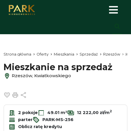
Strona główna
Oferty
Mieszkania
Sprzedaż
Rzeszów
Kw
Mieszkanie na sprzedaż
Rzeszów, Kwiatkowskiego
Dodaj do ulubionych
Drukuj
Udostępnij
2
2 pokoje
49.01 m²
12 222,00 zł/m
parter
PARK-MS-256
Oblicz ratę kredytu