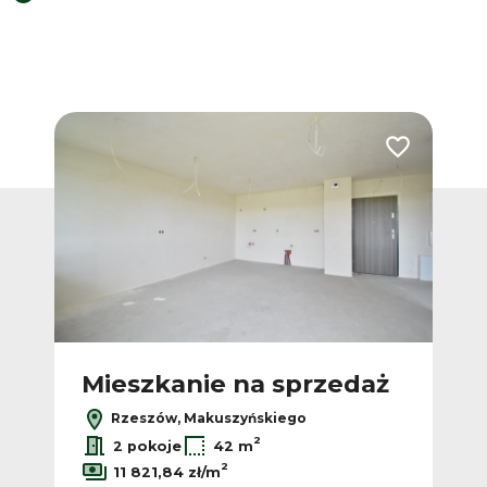
Dodaj do ulubionych
Dodaj do ulub
Bez p
ż
Mieszkanie na sprzedaż
M
Rzeszów, Makuszyńskiego
2
2 pokoje
42 m
2
11 821,84 zł/m