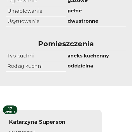
gazowe
Ogrzewanie
pełne
Umeblowanie
dwustronne
Usytuowanie
Pomieszczenia
Typ kuchni
aneks kuchenny
oddzielna
Rodzaj kuchni
17
OFERT
Katarzyna Superson
Nr licencji: 30041