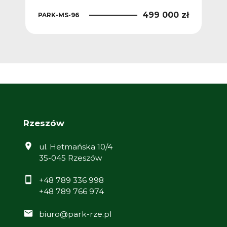
 zł
499 000 zł
PARK-MS-96
PAR
Rzeszów
ul. Hetmańska 10/4
35-045 Rzeszów
+48 789 336 998
+48 789 766 974
biuro@park-rze.pl